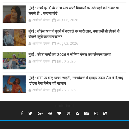
मुंबई : सच्चे इरादों के साथ आप अपने विश्वासों पर डटे रहने की ताकत पा
सकते हैं” : करुणा पांडे
आर्यावर्त डेस्क
Aug 06, 2026
मुंबई : सोहेल खान ने गुस्से में दरवाज़े पर मारी लात, क्या उन्हें शो छोड़ने से
रोकने पहुंचे सलमान खान?
आर्यावर्त डेस्क
Aug 03, 2026
मुंबई : फीफा वर्ल्ड कप 2026 में सोनिया बंसल का ग्लैमरस जलवा
आर्यावर्त डेस्क
Jul 30, 2026
मुंबई : OTT पर छाए ऋषभ साहनी, 'नागबंधन' में दमदार डबल रोल ने दिलाई
'टोटल मेगा विलेन' की पहचान
आर्यावर्त डेस्क
Jul 28, 2026
undefined