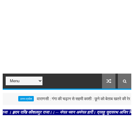
वाराणसी : गंगा की चढ़ान से सहमी काशी : छूने को बेताब खतरे की रेखा
उत्तर-प्रदेश
हृदय राखि कौशलपुर राजा।। -- मंगल भवन अमंगल हारी। द्रवहु सुदसरथ अजिर बिहारी ।। -- स