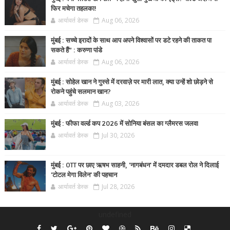
फिर मचेगा तहलका!
आर्यावर्त डेस्क
Aug 06, 2026
मुंबई : सच्चे इरादों के साथ आप अपने विश्वासों पर डटे रहने की ताकत पा
सकते हैं” : करुणा पांडे
आर्यावर्त डेस्क
Aug 06, 2026
मुंबई : सोहेल खान ने गुस्से में दरवाज़े पर मारी लात, क्या उन्हें शो छोड़ने से
रोकने पहुंचे सलमान खान?
आर्यावर्त डेस्क
Aug 03, 2026
मुंबई : फीफा वर्ल्ड कप 2026 में सोनिया बंसल का ग्लैमरस जलवा
आर्यावर्त डेस्क
Jul 30, 2026
मुंबई : OTT पर छाए ऋषभ साहनी, 'नागबंधन' में दमदार डबल रोल ने दिलाई
'टोटल मेगा विलेन' की पहचान
आर्यावर्त डेस्क
Jul 28, 2026
undefined