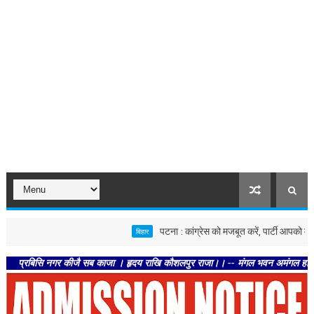
पटना : कांग्रेस को मजबूत करें, पार्टी आपको मजबूत करेगी 
बिहार
सि नगर कीजै सब काजा । हृदय राखि कौशलपुर राजा।। -- मंगल भवन अमंगल हारी। द्रवहु सुदस