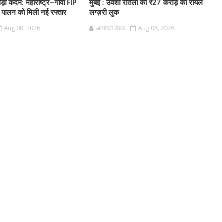
बड़ा कदम: महाराष्ट्र–गोवा FIP
मुंबई : उर्वशी रौतेला का ₹27 करोड़ का रॉयल
स्य पालन को मिली नई रफ्तार
लग्ज़री लुक
Aug 08, 2026
आर्यावर्त डेस्क
Aug 08, 2026