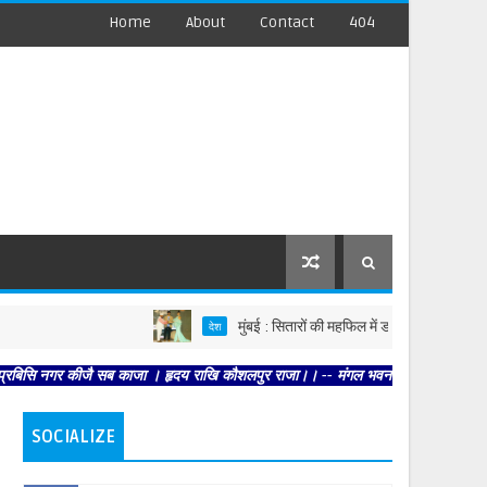
Home
About
Contact
404
मुंबई : सितारों की महफिल में डॉ. खोजा का जलवा
देश
ि नगर कीजै सब काजा । हृदय राखि कौशलपुर राजा।। -- मंगल भवन अमंगल हारी। द्रवहु सुदसर
SOCIALIZE