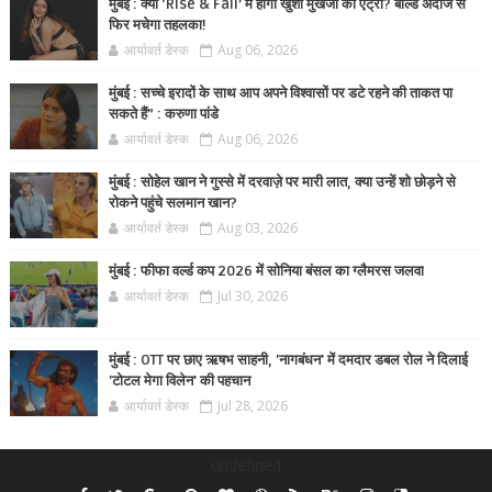
मुंबई : क्या ‘Rise & Fall’ में होगी खुशी मुखर्जी की एंट्री? बोल्ड अंदाज से
फिर मचेगा तहलका!
आर्यावर्त डेस्क
Aug 06, 2026
मुंबई : सच्चे इरादों के साथ आप अपने विश्वासों पर डटे रहने की ताकत पा
सकते हैं” : करुणा पांडे
आर्यावर्त डेस्क
Aug 06, 2026
मुंबई : सोहेल खान ने गुस्से में दरवाज़े पर मारी लात, क्या उन्हें शो छोड़ने से
रोकने पहुंचे सलमान खान?
आर्यावर्त डेस्क
Aug 03, 2026
मुंबई : फीफा वर्ल्ड कप 2026 में सोनिया बंसल का ग्लैमरस जलवा
आर्यावर्त डेस्क
Jul 30, 2026
मुंबई : OTT पर छाए ऋषभ साहनी, 'नागबंधन' में दमदार डबल रोल ने दिलाई
'टोटल मेगा विलेन' की पहचान
आर्यावर्त डेस्क
Jul 28, 2026
undefined