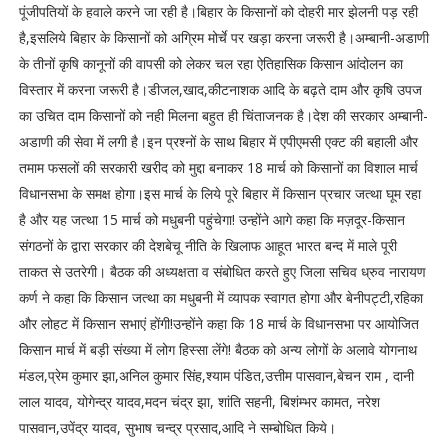
पूंजीपतियों के हवाले करने जा रही है।बिहार के किसानों को दोहरी मार झेलनी पड़ रही
है,इसलिये बिहार के किसानों को अग्रिम मोर्चे पर खड़ा करना जरूरी है।अम्बानी-अडाणी
के तीनों कृषि कानूनों की वापसी को लेकर चल रहा ऐतिहासिक किसान आंदोलन का
विस्तार में करना जरूरी है।डीजल,खाद,कीटनाशक आदि के बढ़ते दाम और कृषि उपज
का उचित दाम किसानों को नही मिलना बहुत ही चिंताजनक है।देश की सरकार अम्बानी-
अडाणी की सेवा में लगी है।इन प्रश्नों के साथ बिहार में एपीएमसी एक्ट की बहाली और
तमाम फसलों की सरकारी खरीद को मुद्दा बनाकर 18 मार्च को किसानों का विशाल मार्च
विधानसभा के समक्ष होगा।इस मार्च के लिये पूरे बिहार में किसान प्रचार जत्था घूम रहा
है और यह जत्था 15 मार्च को मधुबनी पहुंचेगा! उन्होंने आगे कहा कि मज़दूर-किसान
संगठनों के द्वारा सरकार की देशबेचू नीति के खिलाफ आहूत भारत बन्द में माले पूरी
ताकत से उतरेगी। बैठक की अध्यक्षता व संबोधित करते हुए जिला सचिव ध्रुव नारायण
कर्ण ने कहा कि किसान जत्था का मधुबनी में व्यापक स्वागत होगा और बेनीपट्टी,रहिका
और लोहट में किसान सभाएं होंगी!उन्होंने कहा कि 18 मार्च के विधानसभा पर आयोजित
किसान मार्च में बड़ी संख्या में लोग हिस्सा लेंगे! बैठक को अन्य लोगों के अलावे योगनाथ
मंडल,प्रेम कुमार झा,अनिल कुमार सिंह,श्याम पंडित,उत्तीम पासवान,बेचन राम , दानी
लाल यादव, योगेन्द्र यादव,मदन चंद्र झा, शांति सहनी, बिशंम्भर कामत, नरेश
पासवान,उपेंद्र यादव, सुभाष चन्द्र प्रसाद,आदि ने सम्बोधित किये।