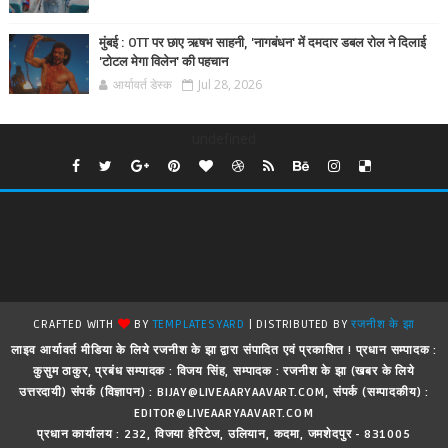
मुंबई : OTT पर छाए ऋषभ साहनी, 'नागबंधन' में दमदार डबल रोल ने दिलाई
'टोटल मेगा विलेन' की पहचान
आर्यावर्त डेस्क
Jul 28, 2026
undefined
CRAFTED WITH
BY
TEMPLATESYARD
| DISTRIBUTED BY
रजनीश के झा
लाइव आर्यावर्त मीडिया के लिये रजनीश के झा द्वारा संपादित एवं प्रकाशित ! प्रधान सम्पादक :
कुसुम ठाकुर, प्रबंध सम्पादक : विजय सिंह, सम्पादक : रजनीश के झा (खबर के लिये
उत्तरदायी) संपर्क (विज्ञापन) : BIJAY@LIVEAARYAAVART.COM, संपर्क (सम्पादकीय) :
EDITOR@LIVEAARYAAVART.COM
प्रधान कार्यालय : 232, विजया हेरिटेज, उलियान, कदमा, जमशेदपुर - 831005