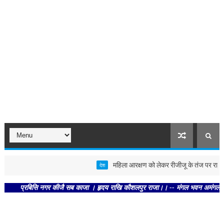
महिला आरक्षण को लेकर रीजीजू के तंज पर राहुल ने कहा,
देश
प्रबिसि नगर कीजै सब काजा । हृदय राखि कौशलपुर राजा।। -- मंगल भवन अमंगल हारी। द्रवह