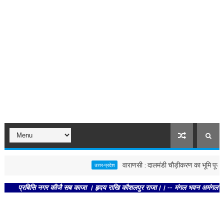
वाराणसी : दालमंडी चौड़ीकरण का भूमि पूजन, नवं
उत्तर-प्रदेश
प्रबिसि नगर कीजै सब काजा । हृदय राखि कौशलपुर राजा।। -- मंगल भवन अमंगल हारी। द्रवहु