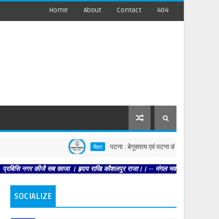
Home
About
Contact
404
पटना : बेगूसराय एवं पटना की घटनाओं पर स्वास्थ्य विभाग सख्त,
बिहार
 कीजै सब काजा । हृदय राखि कौशलपुर राजा।। -- मंगल भवन अमंगल हारी। द्रवहु सुदसरथ अजि
SOCIALIZE