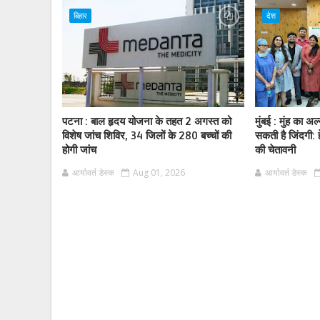
बिहार
देश
पटना : बाल हृदय योजना के तहत 2 अगस्त को
मुंबई : मुंह का 
विशेष जांच शिविर, 34 जिलों के 280 बच्चों की
सकती है जिंदगी: ह
होगी जांच
की चेतावनी
आर्यावर्त डेस्क
Aug 01, 2026
आर्यावर्त डेस्क