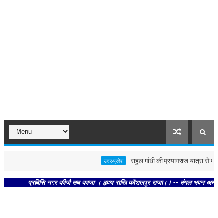
राहुल गांधी की प्रयागराज यात्रा से पहले पो
उत्तर-प्रदेश
प्रबिसि नगर कीजै सब काजा । हृदय राखि कौशलपुर राजा।। -- मंगल भवन अमंगल हारी। द्