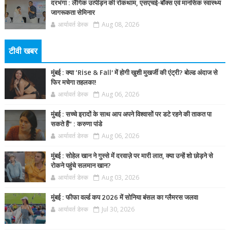
दरभंगा : लैंगिक उत्पीड़न की रोकथाम, एसएचई-बॉक्स एवं मानसिक स्वास्थ्य
जागरूकता सेमिनार
आर्यावर्त डेस्क
Aug 08, 2026
टीवी खबर
मुंबई : क्या ‘Rise & Fall’ में होगी खुशी मुखर्जी की एंट्री? बोल्ड अंदाज से
फिर मचेगा तहलका!
आर्यावर्त डेस्क
Aug 06, 2026
मुंबई : सच्चे इरादों के साथ आप अपने विश्वासों पर डटे रहने की ताकत पा
सकते हैं” : करुणा पांडे
आर्यावर्त डेस्क
Aug 06, 2026
मुंबई : सोहेल खान ने गुस्से में दरवाज़े पर मारी लात, क्या उन्हें शो छोड़ने से
रोकने पहुंचे सलमान खान?
आर्यावर्त डेस्क
Aug 03, 2026
मुंबई : फीफा वर्ल्ड कप 2026 में सोनिया बंसल का ग्लैमरस जलवा
आर्यावर्त डेस्क
Jul 30, 2026