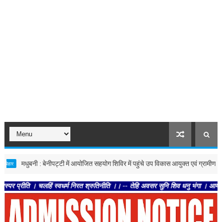
मधुबनी : बेनीपट्टी में आयोजित सहयोग शिविर में पहुंचे उप विकास आयुक्त एवं ग्रामीण पुलिस अधीक
 चलहिं स्वधर्म निरत श्रुतिनीति ।। -- तेहि अवसर सुनि शिव धनु भंगा । आयउ भृगुकुल कमल