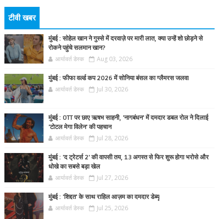
टीवी खबर
मुंबई : सोहेल खान ने गुस्से में दरवाज़े पर मारी लात, क्या उन्हें शो छोड़ने से
रोकने पहुंचे सलमान खान?
आर्यावर्त डेस्क
Aug 03, 2026
मुंबई : फीफा वर्ल्ड कप 2026 में सोनिया बंसल का ग्लैमरस जलवा
आर्यावर्त डेस्क
Jul 30, 2026
मुंबई : OTT पर छाए ऋषभ साहनी, 'नागबंधन' में दमदार डबल रोल ने दिलाई
'टोटल मेगा विलेन' की पहचान
आर्यावर्त डेस्क
Jul 28, 2026
मुंबई : 'द ट्रेटर्स 2' की वापसी तय, 13 अगस्त से फिर शुरू होगा भरोसे और
धोखे का सबसे बड़ा खेल
आर्यावर्त डेस्क
Jul 27, 2026
मुंबई : 'शिद्दत' के साथ राहिल आज़म का दमदार डेब्यू
आर्यावर्त डेस्क
Jul 25, 2026