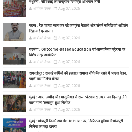
मधुबनी : सीपीआई का राष्ट्रीय पदयात्रा अभियान जारी
आर्यावर्त डेस्क
Aug 07, 2026
पटना : रेल चक्का जाम कर रहे कांग्रेस नेताओं और संघर्ष समिति को अविलंब
रिहा करें प्रशासन
आर्यावर्त डेस्क
Aug 07, 2026
दरभंगा : Outcome-Based Education एवं आध्यात्मिक प्रेरणा पर
विशेष सत्र आयोजित
आर्यावर्त डेस्क
Aug 07, 2026
समस्तीपुर : सफाई कर्मियों की हड़ताल समाप्त सीधे बैंक खाते में आएगा वेतन,
पहली बार मिलेगा बोनस
आर्यावर्त डेस्क
Aug 07, 2026
मुंबई : प्यार, उम्मीद और मासूमियत से सजा 'बंटवारा 1947' का दिल छू लेने
वाला गाना 'तब्बसुम' हुआ रिलीज
आर्यावर्त डेस्क
Aug 07, 2026
मुंबई : भोजपुरी फिल्में अब JioHotstar पर, डिजिटल दुनिया में भोजपुरी
सिनेमा का बढ़ा दायरा