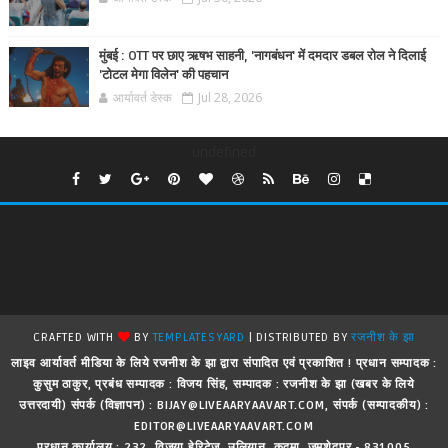
मुंबई : OTT पर छाए ऋषभ साहनी, 'नागबंधन' में दमदार डबल रोल ने दिलाई
'टोटल मेगा विलेन' की पहचान
आर्यावर्त डेस्क
Jul 28, 2026
undefined
CRAFTED WITH
BY
TEMPLATESYARD
| DISTRIBUTED BY
रजनीश के झा
लाइव आर्यावर्त मीडिया के लिये रजनीश के झा द्वारा संपादित एवं प्रकाशित ! प्रधान सम्पादक :
कुसुम ठाकुर, प्रबंध सम्पादक : विजय सिंह, सम्पादक : रजनीश के झा (खबर के लिये
उत्तरदायी) संपर्क (विज्ञापन) : BIJAY@LIVEAARYAAVART.COM, संपर्क (सम्पादकीय) :
EDITOR@LIVEAARYAAVART.COM
प्रधान कार्यालय : 232, विजया हेरिटेज, उलियान, कदमा, जमशेदपुर - 831005