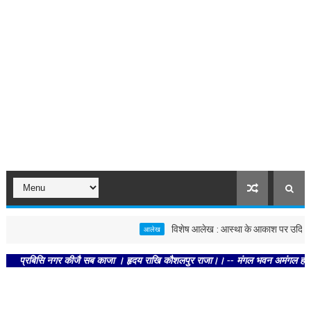
विशेष आलेख : आस्था के आकाश पर उदित हुए नी
आलेख
्रबिसि नगर कीजै सब काजा । हृदय राखि कौशलपुर राजा।। -- मंगल भवन अमंगल हारी। द्रवहु 