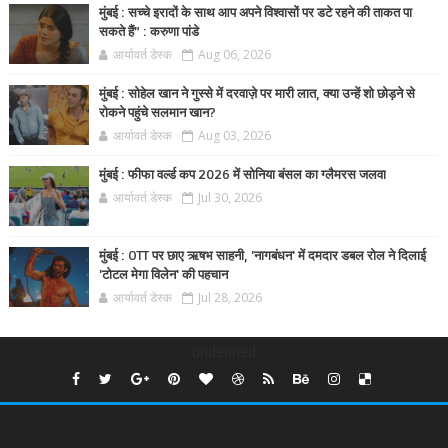
मुंबई : सच्चे इरादों के साथ आप अपने विश्वासों पर डटे रहने की ताकत पा
सकते हैं” : करुणा पांडे
आर्यावर्त डेस्क
Aug 06, 2026
मुंबई : सोहेल खान ने गुस्से में दरवाज़े पर मारी लात, क्या उन्हें शो छोड़ने से
रोकने पहुंचे सलमान खान?
आर्यावर्त डेस्क
Aug 03, 2026
मुंबई : फीफा वर्ल्ड कप 2026 में सोनिया बंसल का ग्लैमरस जलवा
आर्यावर्त डेस्क
Jul 30, 2026
मुंबई : OTT पर छाए ऋषभ साहनी, 'नागबंधन' में दमदार डबल रोल ने दिलाई
'टोटल मेगा विलेन' की पहचान
आर्यावर्त डेस्क
Jul 28, 2026
undefined