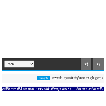
वाराणसी : दालमंडी चौड़ीकरण का भूमि पूजन, नवंबर तक बन
उत्तर-प्रदेश
र कीजै सब काजा । हृदय राखि कौशलपुर राजा।। -- मंगल भवन अमंगल हारी। द्रवहु सुदसरथ अज