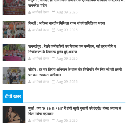
मधुबनी : भोगेंद्र झा सामाजिक राजनीतिक एवं आर्थिक परिवर्तन के प्रणेता थे :
रामनरेश पांडेय
आर्यावर्त डेस्क
Aug 09, 2026
दिल्ली : अखिल भारतीय मिथिला राज्य संघर्ष समिति का धरना
आर्यावर्त डेस्क
Aug 09, 2026
समस्तीपुर : रेलवे कर्मचारियों का विशाल जन कन्वेंशन, नई श्रम नीति व
निजीकरण के खिलाफ बुलंद हुई आवाज
आर्यावर्त डेस्क
Aug 09, 2026
सीहोर : हर घर तिरंगा अभियान के तहत वीर शिरोमणि चैन सिंह जी की छतरी
पर चला स्वच्छता अभियान
आर्यावर्त डेस्क
Aug 09, 2026
टीवी खबर
मुंबई : क्या ‘Rise & Fall’ में होगी खुशी मुखर्जी की एंट्री? बोल्ड अंदाज से
फिर मचेगा तहलका!
आर्यावर्त डेस्क
Aug 06, 2026