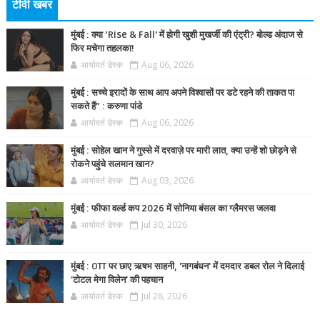
टीवी खबर
मुंबई : क्या ‘Rise & Fall’ में होगी खुशी मुखर्जी की एंट्री? बोल्ड अंदाज से
फिर मचेगा तहलका!
आर्यावर्त डेस्क
Aug 06, 2026
मुंबई : सच्चे इरादों के साथ आप अपने विश्वासों पर डटे रहने की ताकत पा
सकते हैं” : करुणा पांडे
आर्यावर्त डेस्क
Aug 06, 2026
मुंबई : सोहेल खान ने गुस्से में दरवाज़े पर मारी लात, क्या उन्हें शो छोड़ने से
रोकने पहुंचे सलमान खान?
आर्यावर्त डेस्क
Aug 03, 2026
मुंबई : फीफा वर्ल्ड कप 2026 में सोनिया बंसल का ग्लैमरस जलवा
आर्यावर्त डेस्क
Jul 30, 2026
मुंबई : OTT पर छाए ऋषभ साहनी, 'नागबंधन' में दमदार डबल रोल ने दिलाई
'टोटल मेगा विलेन' की पहचान
आर्यावर्त डेस्क
Jul 28, 2026