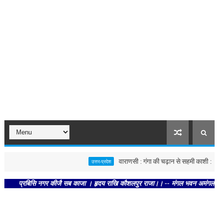
वाराणसी : गंगा की चढ़ान से सहमी काशी : छूने को ब
उत्तर-प्रदेश
प्रबिसि नगर कीजै सब काजा । हृदय राखि कौशलपुर राजा।। -- मंगल भवन अमंगल हारी। द्रवहु