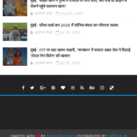
मुंबई : सोहेल खान ने गुस्से में दरवाज़े पर मारी लात, क्या उन्हें शो छोड़ने से
रोकने पहुंचे सलमान खान?
आर्यावर्त डेस्क
Aug 03, 2026
मुंबई : फीफा वर्ल्ड कप 2026 में सोनिया बंसल का ग्लैमरस जलवा
आर्यावर्त डेस्क
Jul 30, 2026
मुंबई : OTT पर छाए ऋषभ साहनी, 'नागबंधन' में दमदार डबल रोल ने दिलाई
'टोटल मेगा विलेन' की पहचान
आर्यावर्त डेस्क
Jul 28, 2026
undefined
CRAFTED WITH
BY
TEMPLATESYARD
| DISTRIBUTED BY
रजनीश के झा