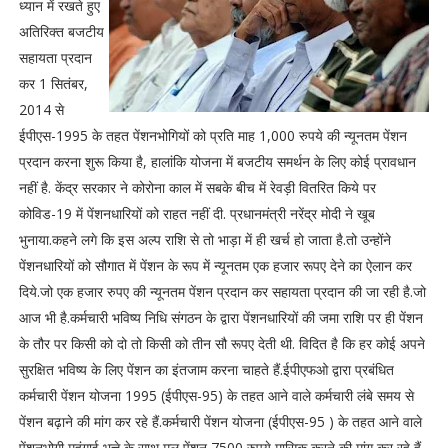
ध्‍यान में रखते हुए
अतिरिक्‍त बजटीय
सहायता प्रदान
कर 1 सितंबर,
2014 से
ईपीएस-1995 के तहत पेंशनभोगियों को प्रति माह 1,000 रुपये की न्‍यूनतम पेंशन
प्रदान करना शुरू किया है, हालांकि योजना में बजटीय समर्थन के लिए कोई प्रावधान
नहीं है. केंद्र सरकार ने कोरोना काल में सबके बीच में रेवड़ी वितरित किये पर
कोविड-19 में पेंशनधारियों को राहत नहीं दी. प्रधानमंत्री नरेंद्र मोदी ने खूब
भुनाया.कहने लगे कि इस अल्प राशि से तो भाड़ा में ही खर्च हो जाता है.तो उन्होंने
पेंशनधारियों को सौगात में पेंशन के रूप में न्यूनतम एक हजार रूपए देने का ऐलान कर
दिये.जो एक हजार रुपए की न्यूनतम पेंशन प्रदान कर सहायता प्रदान की जा रही है.जो
आज भी है.कर्मचारी भविष्य निधि संगठन के द्वारा पेंशनधारियों की जमा राशि पर ही पेंशन
के तौर पर किसी को दो तो किसी को तीन सौ रूपए देती थी. विदित है कि हर कोई अपने
सुरक्षित भविष्‍य के लिए पेंशन का इंतजाम करना चाहते हैं.ईपीएफओ द्वारा प्रबंधित
कर्मचारी पेंशन योजना 1995 (ईपीएस-95) के तहत आने वाले कर्मचारी लंबे समय से
पेंशन बढ़ाने की मांग कर रहे हैं.कर्मचारी पेंशन योजना (ईपीएस-95 ) के तहत आने वाले
पेंशनभोगी महंगाई भत्ते के साथ मूल पेंशन 7500 रुपये मासिक करने की मांग कर रहे हैं.