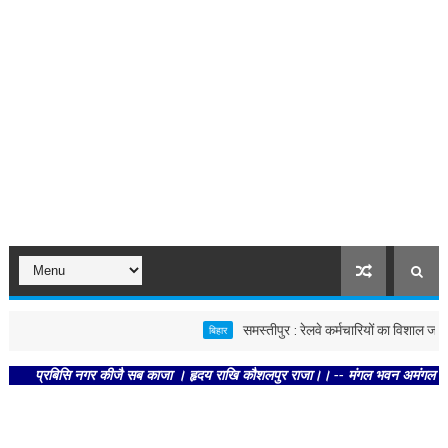
समस्तीपुर : रेलवे कर्मचारियों का विशाल जन कन्व
बिहार
्रबिसि नगर कीजै सब काजा । हृदय राखि कौशलपुर राजा।। -- मंगल भवन अमंगल हारी। द्रवहु 