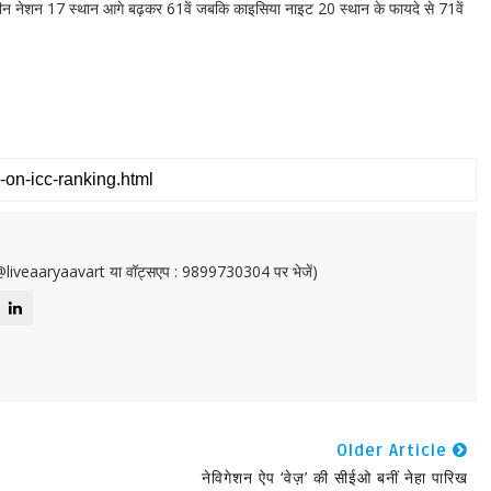
ं चेडीन नेशन 17 स्थान आगे बढ़कर 61वें जबकि काइसिया नाइट 20 स्थान के फायदे से 71वें
or@liveaaryaavart या वॉट्सएप : 9899730304 पर भेजें)
Older Article
नेविगेशन ऐप ‘वेज़’ की सीईओ बनीं नेहा पारिख