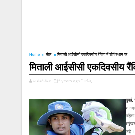
Home
खेल
मिताली आईसीसी एकदिवसीय रैंकिंग में शीर्ष स्थान पर
मिताली आईसीसी एकदिवसीय रैंकिंग
आर्यावर्त डेस्क
5 years ago
खेल,
दुबई,
शानदा
महिला 
श्रृंख
जड़े।