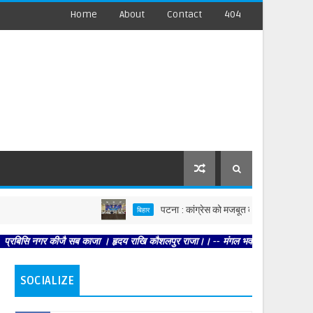
Home
About
Contact
404
पटना : कांग्रेस को मजबूत करें, पार्टी आपको मजबूत करेगी 
बिहार
र कीजै सब काजा । हृदय राखि कौशलपुर राजा।। -- मंगल भवन अमंगल हारी। द्रवहु सुदसरथ अज
SOCIALIZE