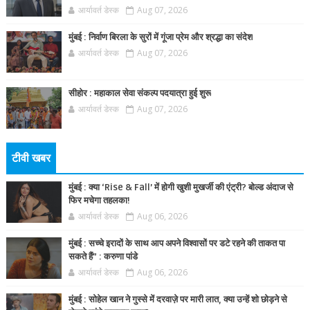
आर्यावर्त डेस्क
Aug 07, 2026
मुंबई : निर्वाण बिरला के सुरों में गूंजा प्रेम और श्रद्धा का संदेश
आर्यावर्त डेस्क
Aug 07, 2026
सीहोर : महाकाल सेवा संकल्प पदयात्रा हुई शुरू
आर्यावर्त डेस्क
Aug 07, 2026
टीवी खबर
मुंबई : क्या ‘Rise & Fall’ में होगी खुशी मुखर्जी की एंट्री? बोल्ड अंदाज से
फिर मचेगा तहलका!
आर्यावर्त डेस्क
Aug 06, 2026
मुंबई : सच्चे इरादों के साथ आप अपने विश्वासों पर डटे रहने की ताकत पा
सकते हैं” : करुणा पांडे
आर्यावर्त डेस्क
Aug 06, 2026
मुंबई : सोहेल खान ने गुस्से में दरवाज़े पर मारी लात, क्या उन्हें शो छोड़ने से