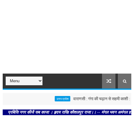
वाराणसी : गंगा की चढ़ान से सहमी काशी : छूने को 
उत्तर-प्रदेश
रबिसि नगर कीजै सब काजा । हृदय राखि कौशलपुर राजा।। -- मंगल भवन अमंगल हारी। द्रवहु स