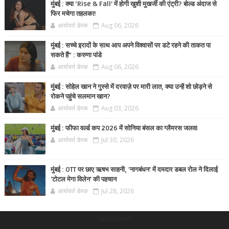
मुंबई : क्या ‘Rise & Fall’ में होगी खुशी मुखर्जी की एंट्री? बोल्ड अंदाज से
फिर मचेगा तहलका!
आर्यावर्त डेस्क
Aug 06, 2026
मुंबई : सच्चे इरादों के साथ आप अपने विश्वासों पर डटे रहने की ताकत पा
सकते हैं” : करुणा पांडे
आर्यावर्त डेस्क
Aug 06, 2026
मुंबई : सोहेल खान ने गुस्से में दरवाज़े पर मारी लात, क्या उन्हें शो छोड़ने से
रोकने पहुंचे सलमान खान?
आर्यावर्त डेस्क
Aug 03, 2026
मुंबई : फीफा वर्ल्ड कप 2026 में सोनिया बंसल का ग्लैमरस जलवा
आर्यावर्त डेस्क
Jul 30, 2026
मुंबई : OTT पर छाए ऋषभ साहनी, 'नागबंधन' में दमदार डबल रोल ने दिलाई
'टोटल मेगा विलेन' की पहचान
आर्यावर्त डेस्क
Jul 28, 2026
undefined