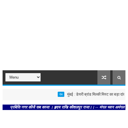
मुंबई : डेयरी ब्रांड मिल्की मिस्ट का बड़ा दांव! 11
देश
प्रबिसि नगर कीजै सब काजा । हृदय राखि कौशलपुर राजा।। -- मंगल भवन अमंगल हारी। द्रवहु