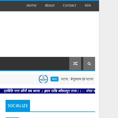
Home
About
Contact
404
पटना : बेगूसराय एवं पटना की घटनाओं पर स्वास्थ्य विभाग सख्
बिहार
गर कीजै सब काजा । हृदय राखि कौशलपुर राजा।। -- मंगल भवन अमंगल हारी। द्रवहु सुदसरथ अ
SOCIALIZE