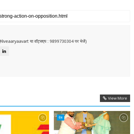
or@liveaaryaavart या वॉट्सएप : 9899730304 पर भेजें)
View More
देश