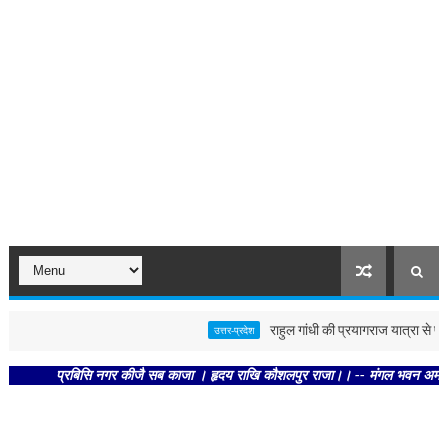
राहुल गांधी की प्रयागराज यात्रा से पहले पो
उत्तर-प्रदेश
प्रबिसि नगर कीजै सब काजा । हृदय राखि कौशलपुर राजा।। -- मंगल भवन अमंगल हारी। द्र