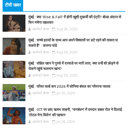
टीवी खबर
मुंबई : क्या ‘Rise & Fall’ में होगी खुशी मुखर्जी की एंट्री? बोल्ड अंदाज से
फिर मचेगा तहलका!
आर्यावर्त डेस्क
Aug 06, 2026
मुंबई : सच्चे इरादों के साथ आप अपने विश्वासों पर डटे रहने की ताकत पा
सकते हैं” : करुणा पांडे
आर्यावर्त डेस्क
Aug 06, 2026
मुंबई : सोहेल खान ने गुस्से में दरवाज़े पर मारी लात, क्या उन्हें शो छोड़ने से
रोकने पहुंचे सलमान खान?
आर्यावर्त डेस्क
Aug 03, 2026
मुंबई : फीफा वर्ल्ड कप 2026 में सोनिया बंसल का ग्लैमरस जलवा
आर्यावर्त डेस्क
Jul 30, 2026
मुंबई : OTT पर छाए ऋषभ साहनी, 'नागबंधन' में दमदार डबल रोल ने दिलाई
'टोटल मेगा विलेन' की पहचान
आर्यावर्त डेस्क
Jul 28, 2026