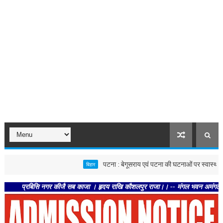
पटना : बेगूसराय एवं पटना की घटनाओं पर स्वास्थ्य विभाग सख्त, 
बिहार
्रबिसि नगर कीजै सब काजा । हृदय राखि कौशलपुर राजा।। -- मंगल भवन अमंगल हारी। द्रवहु 