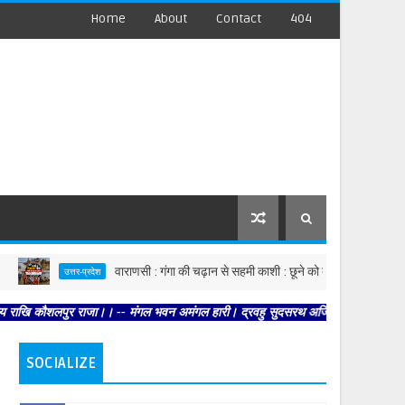
Home
About
Contact
404
वाराणसी : गंगा की चढ़ान से सहमी काशी : छूने को बेताब खतरे की रेखा
उत्तर-प्रदेश
ौशलपुर राजा।। -- मंगल भवन अमंगल हारी। द्रवहु सुदसरथ अजिर बिहारी ।। -- सब नर करहिं 
SOCIALIZE