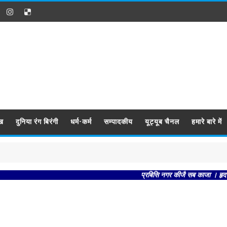
ख
दुनिया रंग बिरंगी
धर्म-कर्म
सम्पादकीय
यूट्यूब चैनल
हमारे बारे में
प्रबिसि नगर कीजै सब काजा । हृदय राखि क