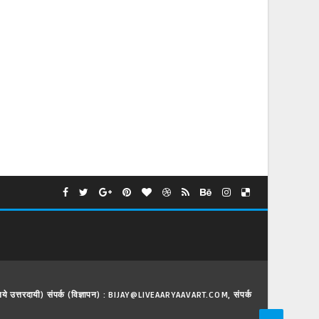
े लिये उत्तरदायी) संपर्क (विज्ञापन) : BIJAY@LIVEAARYAAVART.COM, संपर्क