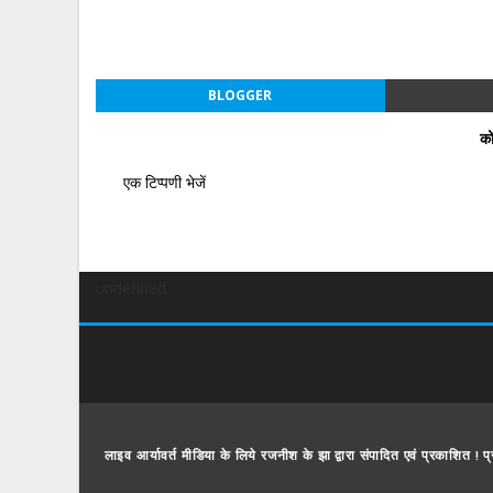
BLOGGER
को
एक टिप्पणी भेजें
undefined
लाइव आर्यावर्त मीडिया के लिये रजनीश के झा द्वारा संपादित एवं प्रकाशित