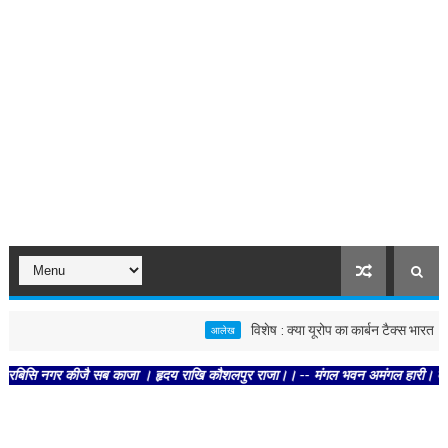
विशेष : क्या यूरोप का कार्बन टैक्स भारत के लिए ख
आलेख
 नगर कीजै सब काजा । हृदय राखि कौशलपुर राजा।। -- मंगल भवन अमंगल हारी। द्रवहु सुदसरथ