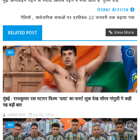
मुझे ऑनलाइन पढ़ने से ज्यादा किताबें पढ़ने में मजा आता है: पूनम पांडे
Older Article
रैलियों , सार्वजनिक सभाओं पर प्रतिबंध 22 जनवरी तक बढ़ाया गया
View More
RELATED POST
खेल
मुंबई : राजकुमार राव स्टारर फिल्म 'दादा' का फर्स्ट लुक देख सौरव गांगुली ने कही
यह बड़ी बात
आर्यावर्त डेस्क
Jul 08, 2026
खेल