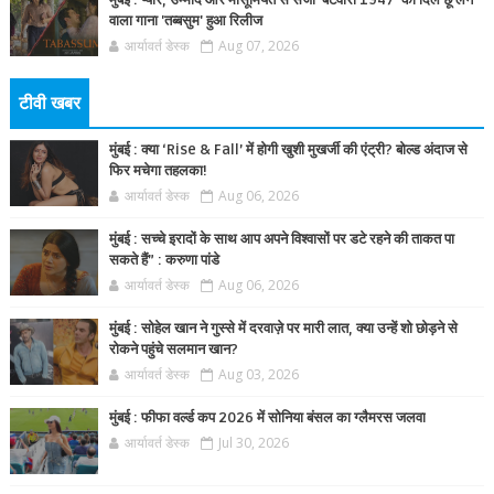
मुंबई : प्यार, उम्मीद और मासूमियत से सजा 'बंटवारा 1947' का दिल छू लेने
वाला गाना 'तब्बसुम' हुआ रिलीज
आर्यावर्त डेस्क
Aug 07, 2026
टीवी खबर
मुंबई : क्या ‘Rise & Fall’ में होगी खुशी मुखर्जी की एंट्री? बोल्ड अंदाज से
फिर मचेगा तहलका!
आर्यावर्त डेस्क
Aug 06, 2026
मुंबई : सच्चे इरादों के साथ आप अपने विश्वासों पर डटे रहने की ताकत पा
सकते हैं” : करुणा पांडे
आर्यावर्त डेस्क
Aug 06, 2026
मुंबई : सोहेल खान ने गुस्से में दरवाज़े पर मारी लात, क्या उन्हें शो छोड़ने से
रोकने पहुंचे सलमान खान?
आर्यावर्त डेस्क
Aug 03, 2026
मुंबई : फीफा वर्ल्ड कप 2026 में सोनिया बंसल का ग्लैमरस जलवा
आर्यावर्त डेस्क
Jul 30, 2026