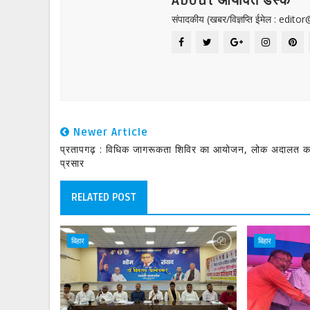
About आर्यावर्त डेस्क
संपादकीय (खबर/विज्ञप्ति ईमेल : edit
Newer Article
प्रतापगढ़ : विधिक जागरूकता शिविर का आयोजन, लोक अदालत क
प्रसार
RELATED POST
बिहार
बिहार