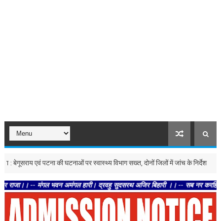
ूसराय एवं पटना की घटनाओं पर स्वास्थ्य विभाग सख्त, दोनों जिलों में जांच के निर्देश
उत्तर-प्रद
-- मंगल भवन अमंगल हारी। द्रवहु सुदसरथ अजिर बिहारी ।। -- सब नर करहिं परस्पर प्रीति 