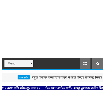
राहुल गांधी की प्रयागराज यात्रा से पहले पोस्टर से गरमाई सियासत
उत्तर-प्रदेश
दय राखि कौशलपुर राजा।। -- मंगल भवन अमंगल हारी। द्रवहु सुदसरथ अजिर बिहारी ।। -- सब 