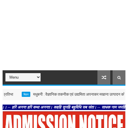
मधुबनी : वैज्ञानिक तकनीक एवं उद्यमिता अपनाकर मखाना उत्पादन को बनाएं अधि
बिहार
 अनन्त हरि कथा अनन्ता। कहहि सुनहि बहुविधि सब संता। -- साधक नाम जपहिं लय लाएं। होहि