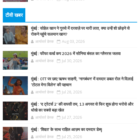
टीवी खबर
मुंबई : सोहेल खान ने गुस्से में दरवाज़े पर मारी लात, क्या उन्हें शो छोड़ने से
रोकने पहुंचे सलमान खान?
आर्यावर्त डेस्क
Aug 03, 2026
मुंबई : फीफा वर्ल्ड कप 2026 में सोनिया बंसल का ग्लैमरस जलवा
आर्यावर्त डेस्क
Jul 30, 2026
मुंबई : OTT पर छाए ऋषभ साहनी, 'नागबंधन' में दमदार डबल रोल ने दिलाई
'टोटल मेगा विलेन' की पहचान
आर्यावर्त डेस्क
Jul 28, 2026
मुंबई : 'द ट्रेटर्स 2' की वापसी तय, 13 अगस्त से फिर शुरू होगा भरोसे और
धोखे का सबसे बड़ा खेल
आर्यावर्त डेस्क
Jul 27, 2026
मुंबई : 'शिद्दत' के साथ राहिल आज़म का दमदार डेब्यू
आर्यावर्त डेस्क
Jul 25, 2026