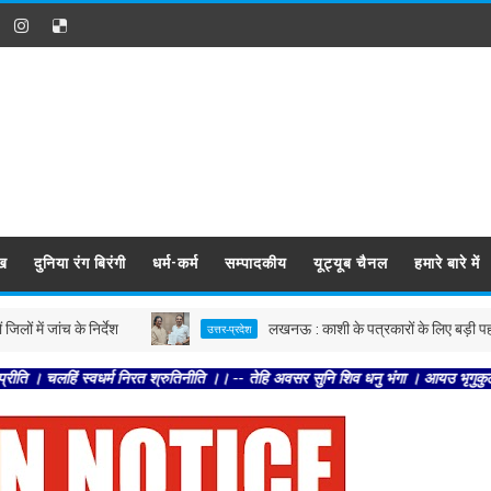
ख
दुनिया रंग बिरंगी
धर्म-कर्म
सम्पादकीय
यूट्यूब चैनल
हमारे बारे में
के निर्देश
लखनऊ : काशी के पत्रकारों के लिए बड़ी पहल, एक सप्ताह म
उत्तर-प्रदेश
धर्म निरत श्रुतिनीति ।। -- तेहि अवसर सुनि शिव धनु भंगा । आयउ भृगुकुल कमल पतंगा।। -