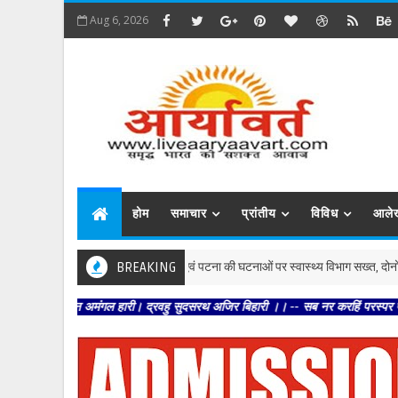
Aug 6, 2026
होम
समाचार
प्रांतीय
विविध
आले
पटना : बेगूसराय एवं पटना की घटनाओं पर स्वास्थ्य विभाग सख्त, दोनों जिलों में जांच 
BREAKING
बिहार
 अमंगल हारी। द्रवहु सुदसरथ अजिर बिहारी ।। -- सब नर करहिं परस्पर प्रीति । चलहिं स्व