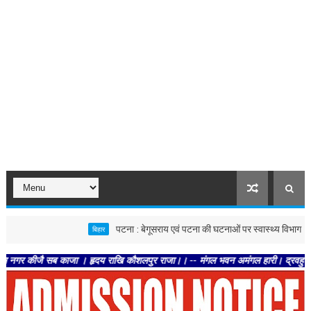
पटना : बेगूसराय एवं पटना की घटनाओं पर स्वास्थ्य विभाग सख्त, दोनों जि
बिहार
ीजै सब काजा । हृदय राखि कौशलपुर राजा।। -- मंगल भवन अमंगल हारी। द्रवहु सुदसरथ अजिर 