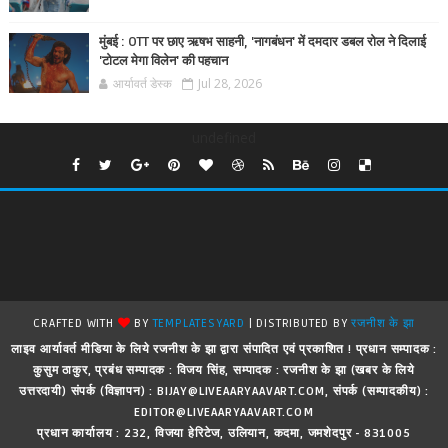
मुंबई : OTT पर छाए ऋषभ साहनी, 'नागबंधन' में दमदार डबल रोल ने दिलाई
'टोटल मेगा विलेन' की पहचान
आर्यावर्त डेस्क
Jul 28, 2026
undefined
CRAFTED WITH
BY
TEMPLATESYARD
| DISTRIBUTED BY
रजनीश के झा
लाइव आर्यावर्त मीडिया के लिये रजनीश के झा द्वारा संपादित एवं प्रकाशित ! प्रधान सम्पादक :
कुसुम ठाकुर, प्रबंध सम्पादक : विजय सिंह, सम्पादक : रजनीश के झा (खबर के लिये
उत्तरदायी) संपर्क (विज्ञापन) : BIJAY@LIVEAARYAAVART.COM, संपर्क (सम्पादकीय) :
EDITOR@LIVEAARYAAVART.COM
प्रधान कार्यालय : 232, विजया हेरिटेज, उलियान, कदमा, जमशेदपुर - 831005