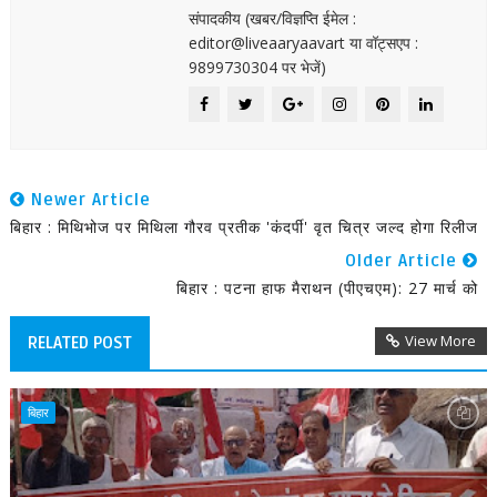
संपादकीय (खबर/विज्ञप्ति ईमेल :
editor@liveaaryaavart या वॉट्सएप :
9899730304 पर भेजें)
Newer Article
बिहार : मिथिभोज पर मिथिला गौरव प्रतीक 'कंदर्पी' वृत चित्र जल्द होगा रिलीज
Older Article
बिहार : पटना हाफ मैराथन (पीएचएम): 27 मार्च को
View More
RELATED POST
बिहार