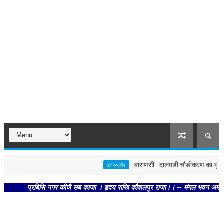
वाराणसी : दालमंडी चौड़ीकरण का भूमि पूजन
उत्तर-प्रदेश
प्रबिसि नगर कीजै सब काजा । हृदय राखि कौशलपुर राजा।। -- मंगल भवन अमंगल हारी। द्