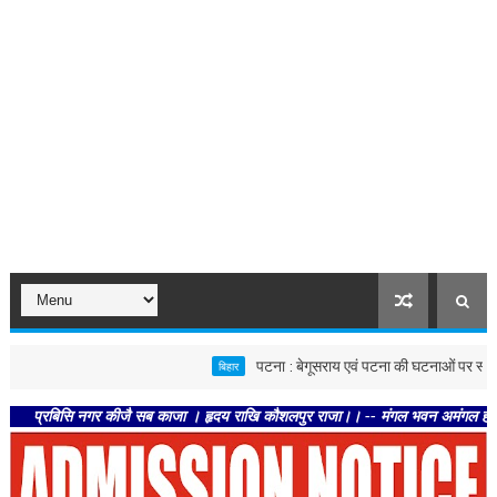
पटना : बेगूसराय एवं पटना की घटनाओं पर स्वास्थ्य विभाग स
बिहार
बिसि नगर कीजै सब काजा । हृदय राखि कौशलपुर राजा।। -- मंगल भवन अमंगल हारी। द्रवहु सु