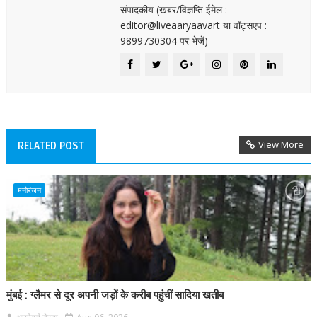
संपादकीय (खबर/विज्ञप्ति ईमेल :
editor@liveaaryaavart या वॉट्सएप :
9899730304 पर भेजें)
View More
RELATED POST
मनोरंजन
मुंबई : ग्लैमर से दूर अपनी जड़ों के करीब पहुंचीं सादिया खतीब