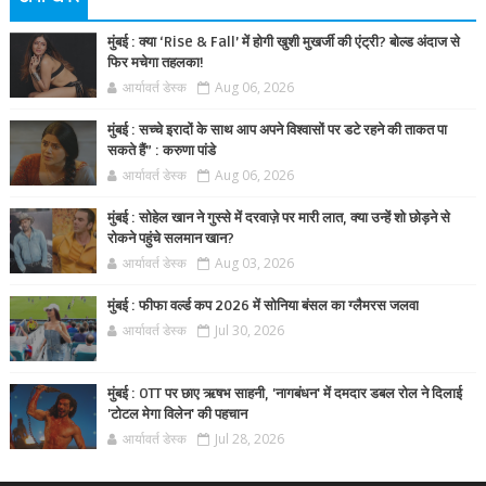
मुंबई : क्या ‘Rise & Fall’ में होगी खुशी मुखर्जी की एंट्री? बोल्ड अंदाज से
फिर मचेगा तहलका!
आर्यावर्त डेस्क
Aug 06, 2026
मुंबई : सच्चे इरादों के साथ आप अपने विश्वासों पर डटे रहने की ताकत पा
सकते हैं” : करुणा पांडे
आर्यावर्त डेस्क
Aug 06, 2026
मुंबई : सोहेल खान ने गुस्से में दरवाज़े पर मारी लात, क्या उन्हें शो छोड़ने से
रोकने पहुंचे सलमान खान?
आर्यावर्त डेस्क
Aug 03, 2026
मुंबई : फीफा वर्ल्ड कप 2026 में सोनिया बंसल का ग्लैमरस जलवा
आर्यावर्त डेस्क
Jul 30, 2026
मुंबई : OTT पर छाए ऋषभ साहनी, 'नागबंधन' में दमदार डबल रोल ने दिलाई
'टोटल मेगा विलेन' की पहचान
आर्यावर्त डेस्क
Jul 28, 2026