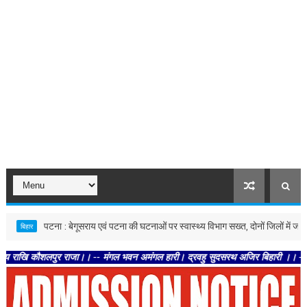
पटना : बेगूसराय एवं पटना की घटनाओं पर स्वास्थ्य विभाग सख्त, दोनों जिलों में जांच के निर्देश
र
शलपुर राजा।। -- मंगल भवन अमंगल हारी। द्रवहु सुदसरथ अजिर बिहारी ।। -- सब नर करहिं प