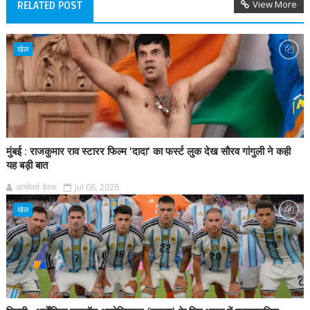
View More
RELATED POST
खेल
मुंबई : राजकुमार राव स्टारर फिल्म 'दादा' का फर्स्ट लुक देख सौरव गांगुली ने कही
यह बड़ी बात
आर्यावर्त डेस्क
Jul 08, 2026
खेल