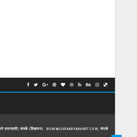
े लिये उत्तरदायी) संपर्क (विज्ञापन) : BIJAY@LIVEAARYAAVART.COM, संपर्क