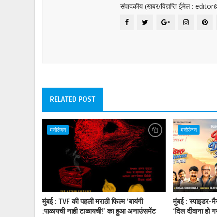
संपादकीय (खबर/विज्ञप्ति ईमेल : edit
RELATED POST
मनोरंजन
मनोरंजन
मुंबई : TVF की पहली मराठी फिल्म 'बायंगी
मुंबई : स्पाइडर-म
:पाळायची नाही टाळायची!' का हुआ अनाउंसमेंट
‘दिल दीवाना हो ग