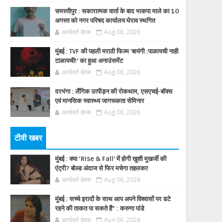
समस्तीपुर : सकारात्मक वार्ता के बाद भाकपा माले का 10
अगस्त को नगर परिषद कार्यालय घेराव स्थगित
आर्यावर्त डेस्क
Aug 08, 2026
मुंबई : TVF की पहली मराठी फिल्म 'बायंगी :पाळायची नाही
टाळायची!' का हुआ अनाउंसमेंट
आर्यावर्त डेस्क
Aug 08, 2026
दरभंगा : लैंगिक उत्पीड़न की रोकथाम, एसएचई-बॉक्स
एवं मानसिक स्वास्थ्य जागरूकता सेमिनार
आर्यावर्त डेस्क
Aug 08, 2026
टीवी खबर
मुंबई : क्या ‘Rise & Fall’ में होगी खुशी मुखर्जी की
एंट्री? बोल्ड अंदाज से फिर मचेगा तहलका!
आर्यावर्त डेस्क
Aug 06, 2026
मुंबई : सच्चे इरादों के साथ आप अपने विश्वासों पर डटे
रहने की ताकत पा सकते हैं” : करुणा पांडे
आर्यावर्त डेस्क
Aug 06, 2026