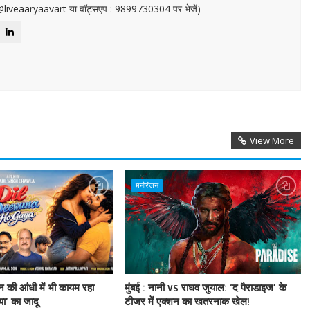
or@liveaaryaavart या वॉट्सएप : 9899730304 पर भेजें)
View More
मनोरंजन
ैन की आंधी में भी कायम रहा
मुंबई : नानी vs राघव जुयाल: ‘द पैराडाइज’ के
या’ का जादू
टीजर में एक्शन का खतरनाक खेल!