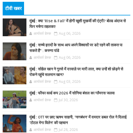
टीवी खबर
मुंबई : क्या ‘Rise & Fall’ में होगी खुशी मुखर्जी की एंट्री? बोल्ड अंदाज से
फिर मचेगा तहलका!
आर्यावर्त डेस्क
Aug 06, 2026
मुंबई : सच्चे इरादों के साथ आप अपने विश्वासों पर डटे रहने की ताकत पा
सकते हैं” : करुणा पांडे
आर्यावर्त डेस्क
Aug 06, 2026
मुंबई : सोहेल खान ने गुस्से में दरवाज़े पर मारी लात, क्या उन्हें शो छोड़ने से
रोकने पहुंचे सलमान खान?
आर्यावर्त डेस्क
Aug 03, 2026
मुंबई : फीफा वर्ल्ड कप 2026 में सोनिया बंसल का ग्लैमरस जलवा
आर्यावर्त डेस्क
Jul 30, 2026
मुंबई : OTT पर छाए ऋषभ साहनी, 'नागबंधन' में दमदार डबल रोल ने दिलाई
'टोटल मेगा विलेन' की पहचान
आर्यावर्त डेस्क
Jul 28, 2026