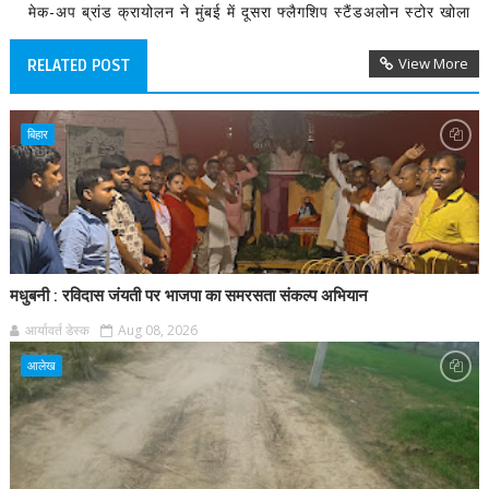
मेक-अप ब्रांड क्रायोलन ने मुंबई में दूसरा फ्लैगशिप स्टैंडअलोन स्टोर खोला
View More
RELATED POST
बिहार
मधुबनी : रविदास जंयती पर भाजपा का समरसता संकल्प अभियान
आर्यावर्त डेस्क
Aug 08, 2026
आलेख