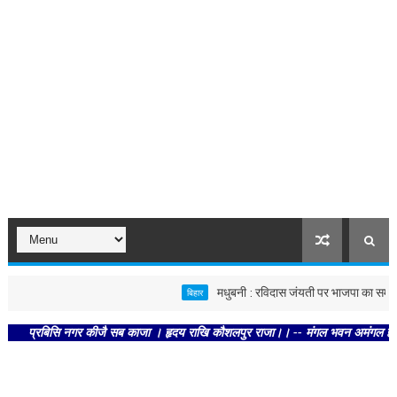
मधुबनी : रविदास जंयती पर भाजपा का समरसता स
बिहार
्रबिसि नगर कीजै सब काजा । हृदय राखि कौशलपुर राजा।। -- मंगल भवन अमंगल हारी। द्रवहु 