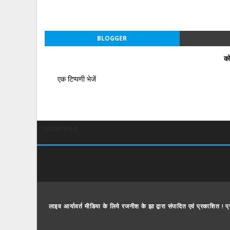
BLOGGER
को
एक टिप्पणी भेजें
undefined
लाइव आर्यावर्त मीडिया के लिये रजनीश के झा द्वारा संपादित एवं प्रकाशित