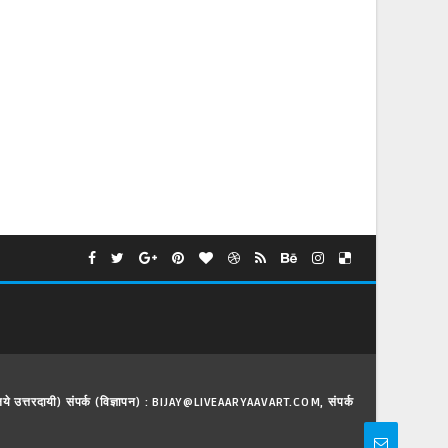
े लिये उत्तरदायी) संपर्क (विज्ञापन) : BIJAY@LIVEAARYAAVART.COM, संपर्क