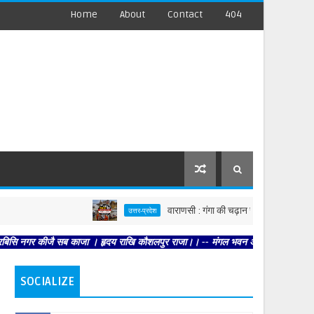
Home
About
Contact
404
वाराणसी : गंगा की चढ़ान से सहमी काशी : छूने को बेत
उत्तर-प्रदेश
र कीजै सब काजा । हृदय राखि कौशलपुर राजा।। -- मंगल भवन अमंगल हारी। द्रवहु सुदसरथ अ
SOCIALIZE