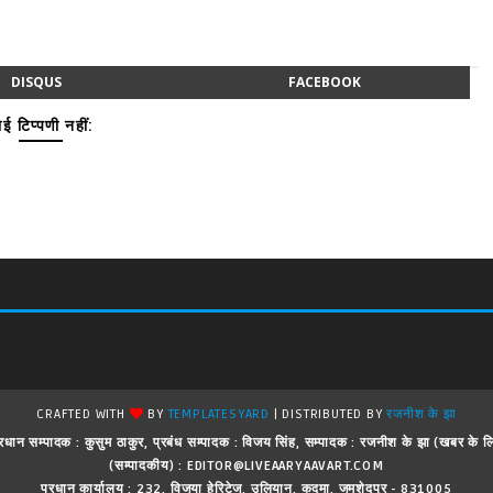
DISQUS
FACEBOOK
ई टिप्पणी नहीं:
CRAFTED WITH
BY
TEMPLATESYARD
| DISTRIBUTED BY
रजनीश के झा
 ! प्रधान सम्पादक : कुसुम ठाकुर, प्रबंध सम्पादक : विजय सिंह, सम्पादक : रजनीश के झा (खबर क
(सम्पादकीय) : EDITOR@LIVEAARYAAVART.COM
प्रधान कार्यालय : 232, विजया हेरिटेज, उलियान, कदमा, जमशेदपुर - 831005