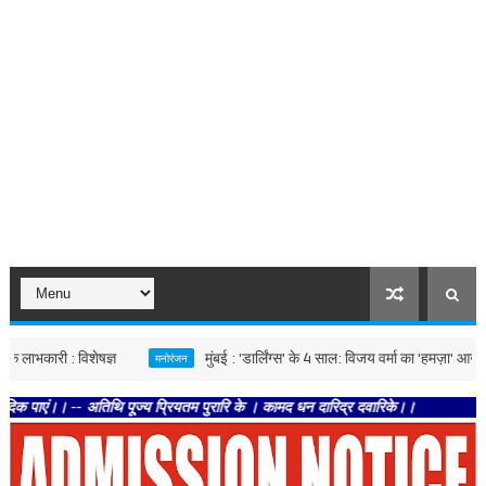
री : विशेषज्ञ
मुंबई : 'डार्लिंग्स' के 4 साल: विजय वर्मा का 'हमज़ा' आज भी क्यों दे
मनोरंजन
 -- अतिथि पूज्य प्रियतम पुरारि के । कामद धन दारिद्र दवारिके।।