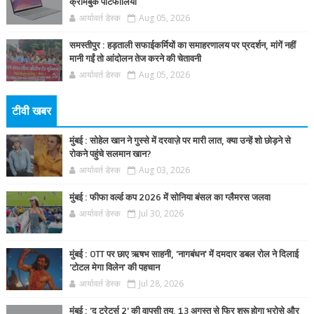
क्रोमबुक पोर्टफोलियो
आर्यावर्त डेस्क
Aug 05, 2026
समस्तीपुर : हड़ताली सफाईकर्मियों का समाहरणालय पर प्रदर्शन, मांगें नहीं
मानी गईं तो आंदोलन तेज करने की चेतावनी
आर्यावर्त डेस्क
Aug 05, 2026
टीवी खबर
मुंबई : सोहेल खान ने गुस्से में दरवाज़े पर मारी लात, क्या उन्हें शो छोड़ने से
रोकने पहुंचे सलमान खान?
आर्यावर्त डेस्क
Aug 03, 2026
मुंबई : फीफा वर्ल्ड कप 2026 में सोनिया बंसल का ग्लैमरस जलवा
आर्यावर्त डेस्क
Jul 30, 2026
मुंबई : OTT पर छाए ऋषभ साहनी, 'नागबंधन' में दमदार डबल रोल ने दिलाई
'टोटल मेगा विलेन' की पहचान
आर्यावर्त डेस्क
Jul 28, 2026
मुंबई : 'द ट्रेटर्स 2' की वापसी तय, 13 अगस्त से फिर शुरू होगा भरोसे और