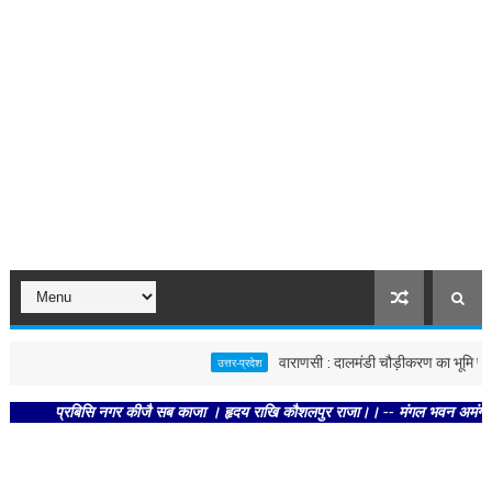
वाराणसी : दालमंडी चौड़ीकरण का भूमि पूजन, 
उत्तर-प्रदेश
प्रबिसि नगर कीजै सब काजा । हृदय राखि कौशलपुर राजा।। -- मंगल भवन अमंगल हारी। द्र