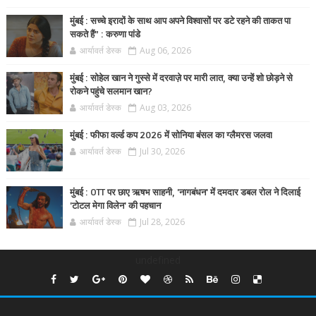
मुंबई : सच्चे इरादों के साथ आप अपने विश्वासों पर डटे रहने की ताकत पा
सकते हैं” : करुणा पांडे
आर्यावर्त डेस्क
Aug 06, 2026
मुंबई : सोहेल खान ने गुस्से में दरवाज़े पर मारी लात, क्या उन्हें शो छोड़ने से
रोकने पहुंचे सलमान खान?
आर्यावर्त डेस्क
Aug 03, 2026
मुंबई : फीफा वर्ल्ड कप 2026 में सोनिया बंसल का ग्लैमरस जलवा
आर्यावर्त डेस्क
Jul 30, 2026
मुंबई : OTT पर छाए ऋषभ साहनी, 'नागबंधन' में दमदार डबल रोल ने दिलाई
'टोटल मेगा विलेन' की पहचान
आर्यावर्त डेस्क
Jul 28, 2026
undefined