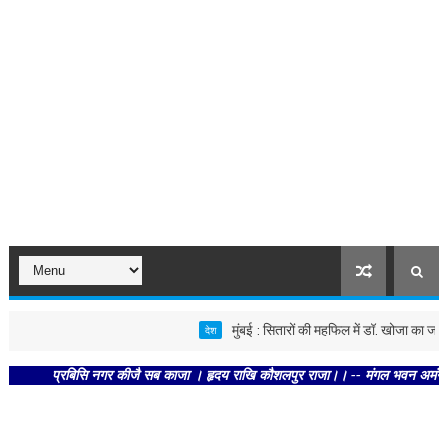
मुंबई : सितारों की महफिल में डॉ. खोजा का जलवा
देश
प्रबिसि नगर कीजै सब काजा । हृदय राखि कौशलपुर राजा।। -- मंगल भवन अमंगल हारी। द्र