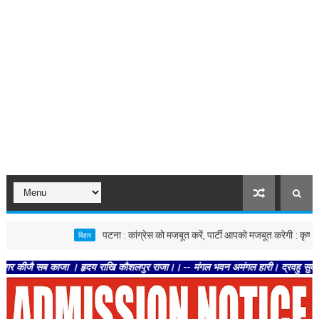
पटना : कांग्रेस को मजबूत करें, पार्टी आपको मजबूत करेगी : कृष्णा अल्लाव
बिहार
ै सब काजा । हृदय राखि कौशलपुर राजा।। -- मंगल भवन अमंगल हारी। द्रवहु सुदसरथ अजिर बि