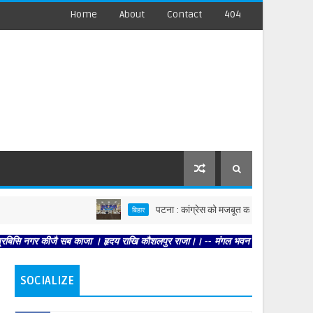
Home
About
Contact
404
पटना : कांग्रेस को मजबूत करें, पार्टी आपको मजबूत करेगी : 
बिहार
कीजै सब काजा । हृदय राखि कौशलपुर राजा।। -- मंगल भवन अमंगल हारी। द्रवहु सुदसरथ अजिर
SOCIALIZE