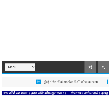
मुंबई : सितारों की महफिल में डॉ. खोजा का जलवा
देश
मनोरंजन
कीजै सब काजा । हृदय राखि कौशलपुर राजा।। -- मंगल भवन अमंगल हारी। द्रवहु सुदसरथ अजिर