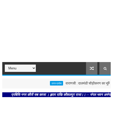
वाराणसी : दालमंडी चौड़ीकरण का भूमि पूजन, 
उत्तर-प्रदेश
प्रबिसि नगर कीजै सब काजा । हृदय राखि कौशलपुर राजा।। -- मंगल भवन अमंगल हारी। द्रवह