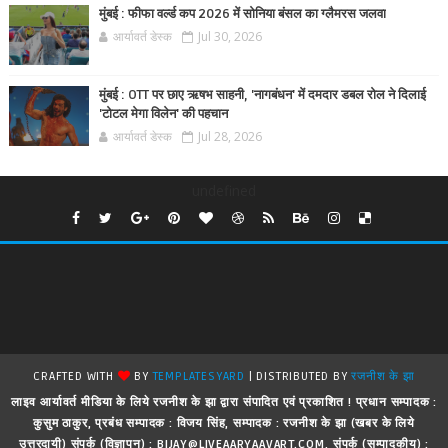
मुंबई : फीफा वर्ल्ड कप 2026 में सोनिया बंसल का ग्लैमरस जलवा
आर्यावर्त डेस्क
Jul 30, 2026
मुंबई : OTT पर छाए ऋषभ साहनी, 'नागबंधन' में दमदार डबल रोल ने दिलाई
'टोटल मेगा विलेन' की पहचान
आर्यावर्त डेस्क
Jul 28, 2026
undefined
CRAFTED WITH
BY
TEMPLATESYARD
| DISTRIBUTED BY
रजनीश के झा
लाइव आर्यावर्त मीडिया के लिये रजनीश के झा द्वारा संपादित एवं प्रकाशित ! प्रधान सम्पादक :
कुसुम ठाकुर, प्रबंध सम्पादक : विजय सिंह, सम्पादक : रजनीश के झा (खबर के लिये
उत्तरदायी) संपर्क (विज्ञापन) : BIJAY@LIVEAARYAAVART.COM, संपर्क (सम्पादकीय) :