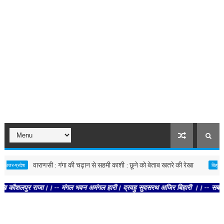
वाराणसी : गंगा की चढ़ान से सहमी काशी : छूने को बेताब खतरे की रेखा
किशन
प्रदेश
बिहार
पुर राजा।। -- मंगल भवन अमंगल हारी। द्रवहु सुदसरथ अजिर बिहारी ।। -- सब नर करहिं परस