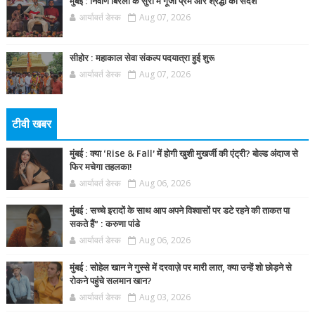
मुंबई : निर्वाण बिरला के सुरों में गूंजा प्रेम और श्रद्धा का संदेश
आर्यावर्त डेस्क
Aug 07, 2026
सीहोर : महाकाल सेवा संकल्प पदयात्रा हुई शुरू
आर्यावर्त डेस्क
Aug 07, 2026
टीवी खबर
मुंबई : क्या ‘Rise & Fall’ में होगी खुशी मुखर्जी की एंट्री? बोल्ड अंदाज से
फिर मचेगा तहलका!
आर्यावर्त डेस्क
Aug 06, 2026
मुंबई : सच्चे इरादों के साथ आप अपने विश्वासों पर डटे रहने की ताकत पा
सकते हैं” : करुणा पांडे
आर्यावर्त डेस्क
Aug 06, 2026
मुंबई : सोहेल खान ने गुस्से में दरवाज़े पर मारी लात, क्या उन्हें शो छोड़ने से
रोकने पहुंचे सलमान खान?
आर्यावर्त डेस्क
Aug 03, 2026