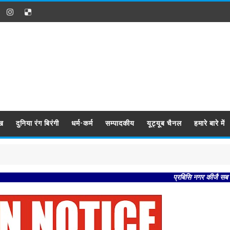
ख
दुनिया रंग बिरंगी
धर्म-कर्म
सम्पादकीय
यूट्यूब चैनल
हमारे बारे में
प्रबिसि नगर कीजै सब काजा । हृदय