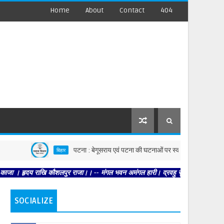
Home
About
Contact
404
पटना : बेगूसराय एवं पटना की घटनाओं पर स्वास्थ्य विभाग सख्त, दोनों जिलों में
बिहार
 राखि कौशलपुर राजा।। -- मंगल भवन अमंगल हारी। द्रवहु सुदसरथ अजिर बिहारी ।। -- सब नर
SOCIALIZE