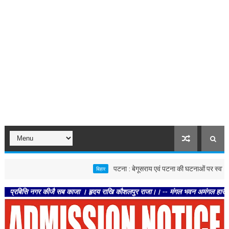
पटना : बेगूसराय एवं पटना की घटनाओं पर स्वास्थ्य विभाग सख्
बिहार
सि नगर कीजै सब काजा । हृदय राखि कौशलपुर राजा।। -- मंगल भवन अमंगल हारी। द्रवहु सुदस