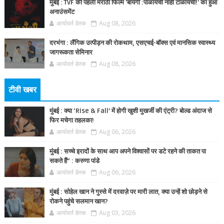
मुंबई : TVF की पहली मराठी फिल्म 'बायंगी :पाळायची नाही टाळायची!' का हुआ
अनाउंसमेंट
आर्यावर्त डेस्क
Aug 08, 2026
दरभंगा : लैंगिक उत्पीड़न की रोकथाम, एसएचई-बॉक्स एवं मानसिक स्वास्थ्य
जागरूकता सेमिनार
आर्यावर्त डेस्क
Aug 08, 2026
टीवी खबर
मुंबई : क्या ‘Rise & Fall’ में होगी खुशी मुखर्जी की एंट्री? बोल्ड अंदाज से
फिर मचेगा तहलका!
आर्यावर्त डेस्क
Aug 06, 2026
मुंबई : सच्चे इरादों के साथ आप अपने विश्वासों पर डटे रहने की ताकत पा
सकते हैं” : करुणा पांडे
आर्यावर्त डेस्क
Aug 06, 2026
मुंबई : सोहेल खान ने गुस्से में दरवाज़े पर मारी लात, क्या उन्हें शो छोड़ने से
रोकने पहुंचे सलमान खान?
आर्यावर्त डेस्क
Aug 03, 2026