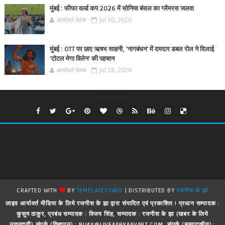
मुंबई : फीफा वर्ल्ड कप 2026 में सोनिया बंसल का ग्लैमरस जलवा
आर्यावर्त डेस्क
Jul 30, 2026
मुंबई : OTT पर छाए ऋषभ साहनी, 'नागबंधन' में दमदार डबल रोल ने दिलाई
'टोटल मेगा विलेन' की पहचान
आर्यावर्त डेस्क
Jul 28, 2026
undefined
CRAFTED WITH
BY
TEMPLATESYARD
| DISTRIBUTED BY
रजनीश के झा
लाइव आर्यावर्त मीडिया के लिये रजनीश के झा द्वारा संपादित एवं प्रकाशित ! प्रधान सम्पादक :
कुसुम ठाकुर, प्रबंध सम्पादक : विजय सिंह, सम्पादक : रजनीश के झा (खबर के लिये
उत्तरदायी) संपर्क (विज्ञापन) : BIJAY@LIVEAARYAAVART.COM, संपर्क (सम्पादकीय) :