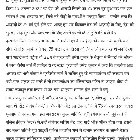
है, जुनून है. युवाओं के इसी जज्बा व जुनून ने उन्हें देश के लिए मर मिटने को प्रेरित
किया.15 अगस्त 2022 को देश की आजादी मिलने का 75 साल पूरा हुआ.यह पल एक
स्पंदन है उस अहसास का, जिसे नई पीढ़ी के युवाओं ने महसूस किया. उन्होंने कहा कि
आज़ादी के 75 वर्ष पूर्ण होने पर, आइए हम सब मिलकर देश की आज़ादी के लिए, देश की
सुरक्षा, संप्रभुता और अखंडता के लिए अपने प्राणों की आहुति देने वाले वीर
क्रांतिकारियों, स्वतंत्रता संग्राम सेनानियों एवं वीर शहीदों को नमन करें. इसके बाद
दीघा से तिरंगा मार्च आगे बढ़ा.75 मीटर लंबा तिरंगा को लेकर लोग चल रहे थे.जब तिरंगा
मार्च आईटीआई पहुंचा तो 22 ए के प्रत्याशी उमेश कुमार के नेतृत्व में सैकड़ों की संख्या
में लोग तिरंगा मार्च में शामिल हो गए.उक्त प्रत्याशी उमेश कुमार ने कहा कि हमलोगा आठ
अगस्त को भारी संख्या में प्रतिरोध मार्च में शामिल हुए तो महागठबंधन की सरकार बन
गयी.आज सड़क पर उतरे हैं तो महागठबंधन का मंत्रिमंडल गठित हो जाएगा. दीघा से
लेकर राजापुर तक तिरंगा से पट गया था.इसमें शामिल होने वालों में पप्पू
राय,राजकुमार,आशीष,भाई धर्मेंद्र,ध्रुव कुमार, धर्मेंद्र कुमार,उमेश कुमार,राजेश कुमार
आदि थे. सेंट जेवियर्स कॉलेज ऑफ मैनेजमेंट एंड टेक्नोलॉजी में 76 वां स्वतंत्रता दिवस
धूमधाम से मनाया गया. इस अवसर पर मुख्य अतिथि, श्री हर्षवर्धन शर्मा, पूर्व आईजी
पुलिस (बिहार कैडर) थे.उन्हें जेवियर मार्चिंग बैंड द्वारा गार्ड ऑफ ऑनर दिया गया. इसके
बाद मुख्य अतिथि पूर्व आईजी पुलिस हर्षवर्धन शर्मा ने कलाम सभागार के सामने रेक्टर
फादर जोसेफ सेबेस्टियन एसजे, कार्यवाहक प्राचार्य डॉ सुशील बिलुंग एसजे, प्रबंधन के