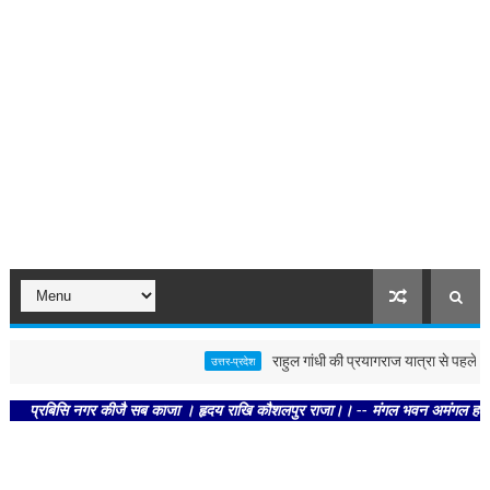
राहुल गांधी की प्रयागराज यात्रा से पहले पोस्टर 
उत्तर-प्रदेश
रबिसि नगर कीजै सब काजा । हृदय राखि कौशलपुर राजा।। -- मंगल भवन अमंगल हारी। द्रवहु स