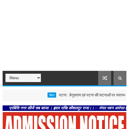
पटना : बेगूसराय एवं पटना की घटनाओं पर स्वास्थ्य विभाग सख्त,
बिहार
रबिसि नगर कीजै सब काजा । हृदय राखि कौशलपुर राजा।। -- मंगल भवन अमंगल हारी। द्रवहु स