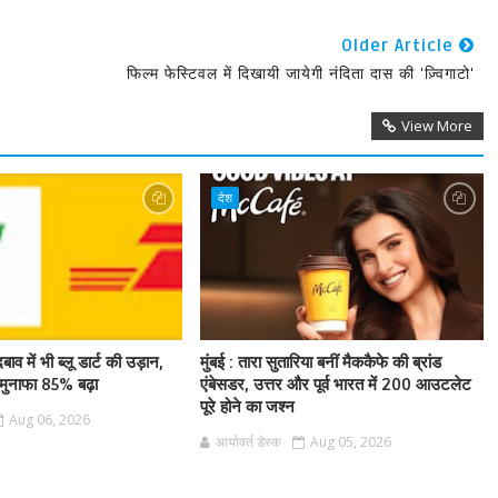
Older Article
फिल्म फेस्टिवल में दिखायी जायेगी नंदिता दास की 'ज़्विगाटो'
View More
देश
बाव में भी ब्लू डार्ट की उड़ान,
मुंबई : तारा सुतारिया बनीं मैककैफे की ब्रांड
ुनाफा 85% बढ़ा
एंबेसडर, उत्तर और पूर्व भारत में 200 आउटलेट
पूरे होने का जश्न
Aug 06, 2026
आर्यावर्त डेस्क
Aug 05, 2026