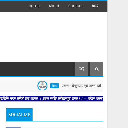
Home
About
Contact
404
पटना : बेगूसराय एवं पटना की घटनाओं पर स्वास्थ्य विभाग सख्त, 
बिहार
कीजै सब काजा । हृदय राखि कौशलपुर राजा।। -- मंगल भवन अमंगल हारी। द्रवहु सुदसरथ अजिर
SOCIALIZE