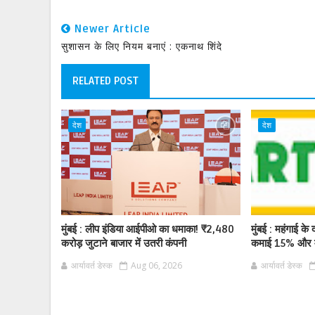
Newer Article
सुशासन के लिए नियम बनाएं : एकनाथ शिंदे
RELATED POST
देश
देश
मुंबई : लीप इंडिया आईपीओ का धमाका! ₹2,480
मुंबई : महंगाई के द
करोड़ जुटाने बाजार में उतरी कंपनी
कमाई 15% और म
आर्यावर्त डेस्क
Aug 06, 2026
आर्यावर्त डेस्क