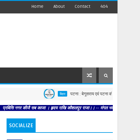
Home
About
Contact
404
पटना : बेगूसराय एवं पटना की घटनाओं पर स्वास्थ्य विभाग सख्
बिहार
गर कीजै सब काजा । हृदय राखि कौशलपुर राजा।। -- मंगल भवन अमंगल हारी। द्रवहु सुदसरथ अ
SOCIALIZE