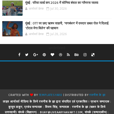
मुंबई : फीफा वर्ल्ड कप 2026 में सोनिया बंसल का ग्लैमरस जलवा
आर्यावर्त डेस्क
Jul 30, 2026
मुंबई : OTT पर छाए ऋषभ साहनी, 'नागबंधन' में दमदार डबल रोल ने दिलाई
'टोटल मेगा विलेन' की पहचान
आर्यावर्त डेस्क
Jul 28, 2026
undefined
CRAFTED WITH
BY
TEMPLATESYARD
| DISTRIBUTED BY
रजनीश के झा
लाइव आर्यावर्त मीडिया के लिये रजनीश के झा द्वारा संपादित एवं प्रकाशित ! प्रधान सम्पादक :
कुसुम ठाकुर, प्रबंध सम्पादक : विजय सिंह, सम्पादक : रजनीश के झा (खबर के लिये
उत्तरदायी) संपर्क (विज्ञापन) : BIJAY@LIVEAARYAAVART.COM, संपर्क (सम्पादकीय) :