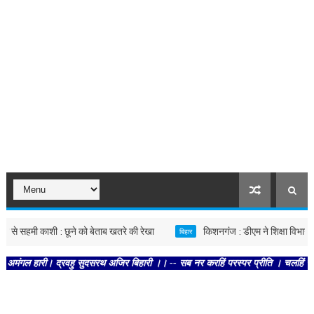
े सहमी काशी : छूने को बेताब खतरे की रेखा
किशनगंज : डीएम ने शिक्षा विभाग की स
बिहार
हारी। द्रवहु सुदसरथ अजिर बिहारी ।। -- सब नर करहिं परस्पर प्रीति । चलहिं स्वधर्म नि